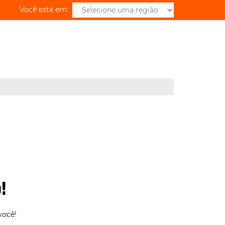
Você está em:
!
você!