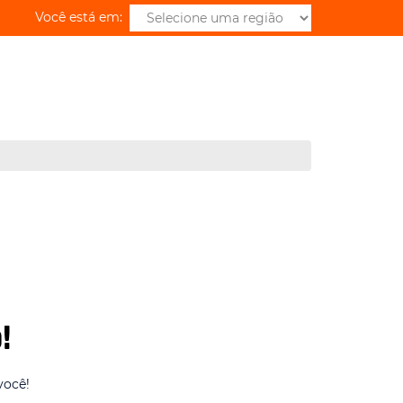
Você está em:
!
você!