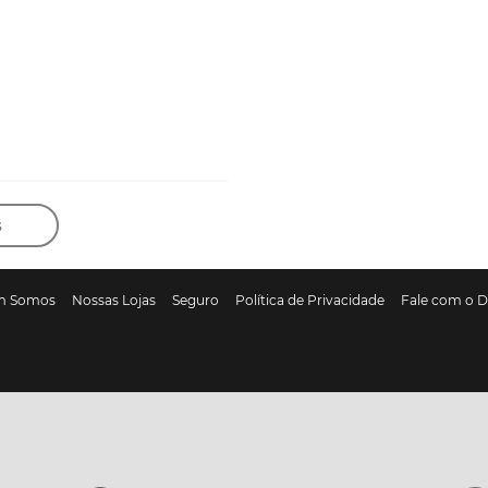
s
m Somos
Nossas Lojas
Seguro
Política de Privacidade
Fale com o 