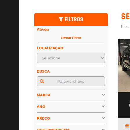
SE
FILTROS
Enc
Ativos:
Limpar Filtros
LOCALIZAÇÃO
BUSCA
MARCA
ANO
PREÇO
QUILOMETRAGEM