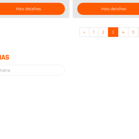
Mais detalhes
Mais detalhes
«
1
2
3
4
5
IAS