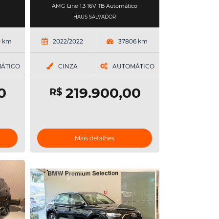
AMG Line 1.3 16V TB Automático
HAUS SALVADOR
0 km
2022/2022
37806 km
ÁTICO
CINZA
AUTOMÁTICO
0
219.900,00
R$
Mais detalhes