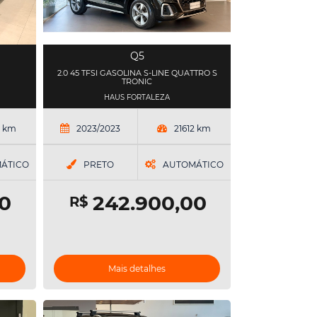
Q5
2.0 45 TFSI GASOLINA S-LINE QUATTRO S
TRONIC
HAUS FORTALEZA
9 km
2023/2023
21612 km
ÁTICO
PRETO
AUTOMÁTICO
0
242.900,00
R$
Mais detalhes