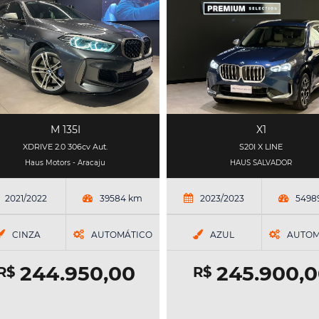
M 135I
X1
XDRIVE 2.0 306cv Aut.
S20I X LINE
Haus Motors - Aracaju
HAUS SALVADOR
2021/2022
39584 km
2023/2023
5498
CINZA
AUTOMÁTICO
AZUL
AUTOM
244.950,00
245.900,0
R$
R$