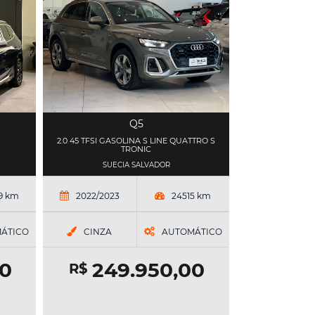
Q5
2.0 45 TFSI GASOLINA S LINE QUATTRO S
TRONIC
SUECIA SALVADOR
9 km
2022/2023
24515 km
ÁTICO
CINZA
AUTOMÁTICO
0
249.950,00
R$