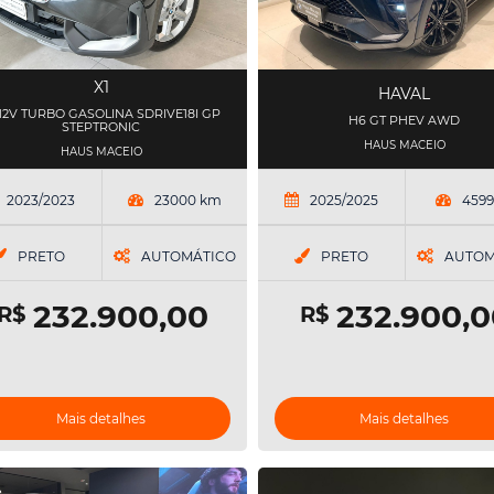
X1
HAVAL
5 12V TURBO GASOLINA SDRIVE18I GP
H6 GT PHEV AWD
STEPTRONIC
HAUS MACEIO
HAUS MACEIO
2023/2023
23000 km
2025/2025
459
PRETO
AUTOMÁTICO
PRETO
AUTOM
232.900,00
232.900,0
R$
R$
Mais detalhes
Mais detalhes