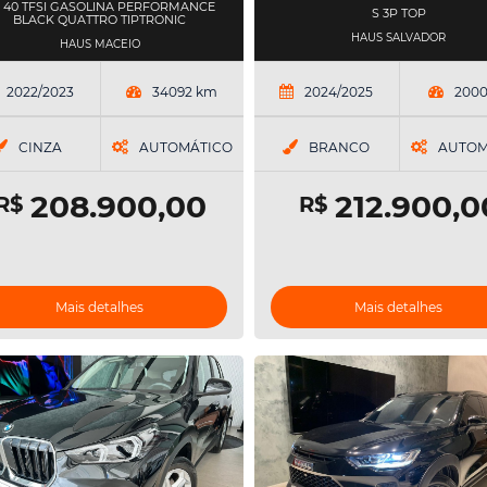
0 40 TFSI GASOLINA PERFORMANCE
S 3P TOP
BLACK QUATTRO TIPTRONIC
HAUS SALVADOR
HAUS MACEIO
2022/2023
34092 km
2024/2025
200
CINZA
AUTOMÁTICO
BRANCO
AUTOM
208.900,00
212.900,0
R$
R$
Mais detalhes
Mais detalhes