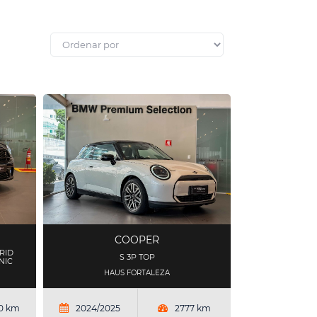
COOPER
RID
S 3P TOP
NIC
HAUS FORTALEZA
0 km
2024/2025
2777 km