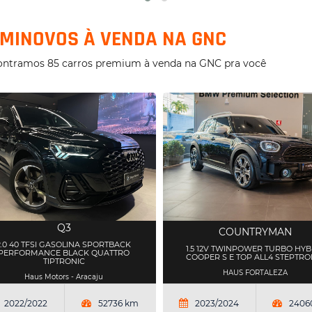
MINOVOS À VENDA NA GNC
ontramos 85 carros premium à venda na GNC pra você
Q3
COUNTRYMAN
2.0 40 TFSI GASOLINA SPORTBACK
1.5 12V TWINPOWER TURBO HYB
PERFORMANCE BLACK QUATTRO
COOPER S E TOP ALL4 STEPTRO
TIPTRONIC
HAUS FORTALEZA
Haus Motors - Aracaju
2022/2022
52736 km
2023/2024
2406