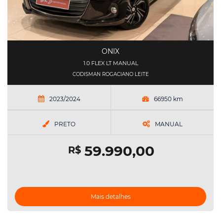
ONIX
1.0 FLEX LT MANUAL
CODISMAN ROGACIANO LEITE
2023/2024
66950 km
PRETO
MANUAL
59.990,00
R$
Mais detalhes