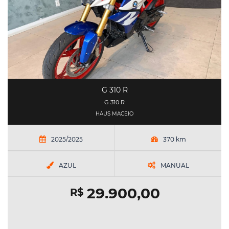
G 310 R
G 310 R
HAUS MACEIO
2025/2025
370 km
AZUL
MANUAL
29.900,00
R$