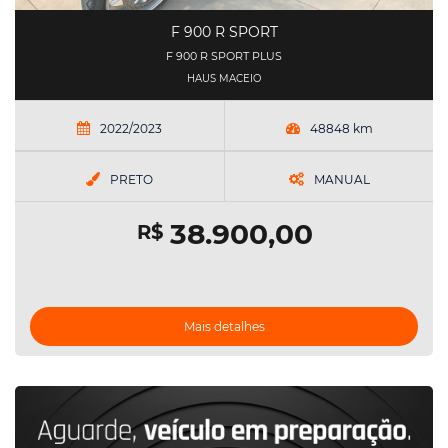
F 900 R SPORT
F 900 R SPORT PLUS
HAUS MACEIO
2022/2023
48848 km
PRETO
MANUAL
38.900,00
R$
Mais detalhes