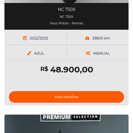
NC 750X
NC 750X
Haus Motors - Palmas
2022/2022
39830 km
AZUL
MANUAL
48.900,00
R$
Mais detalhes