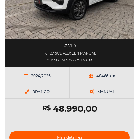
KWID
1.0 12V SCE FLEX ZEN MANUAL
GRANDE MINAS CONTAGEM
2024/2025
48466 km
BRANCO
MANUAL
48.990,00
R$
Mais detalhes