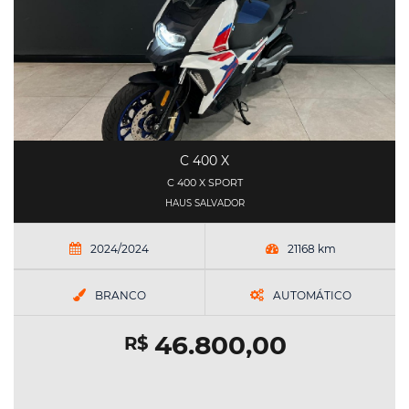
C 400 X
C 400 X SPORT
HAUS SALVADOR
2024/2024
21168 km
BRANCO
AUTOMÁTICO
46.800,00
R$