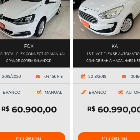
FOX
KA
MSI TOTAL FLEX CONNECT 4P MANUAL
1.5 TI-VCT FLEX SE AUTOMÁTI
GRANDE COREIA SALVADOR
GRANDE BAHIA MAGALHÃES NE
2019/2020
104456 km
2018/2019
1001
BRANCO
MANUAL
BRANCO
AUTOM
60.900,00
60.990,0
R$
R$
Mais detalhes
Mais detalhes