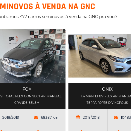
MINOVOS À VENDA NA GNC
ntramos 472 carros seminovos à venda na GNC pra você
FOX
ONIX
MSI TOTAL FLEX CONNECT 4P MANUAL
1.4 MPFI LT 8V FLEX 4P MANU
GRANDE BELEM
TERRA FORTE DIVINOPOLIS
2018/2019
68387 km
2018/2018
1048