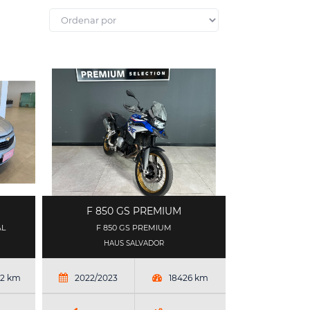
F 850 GS PREMIUM
AL
F 850 GS PREMIUM
HAUS SALVADOR
32 km
2022/2023
18426 km