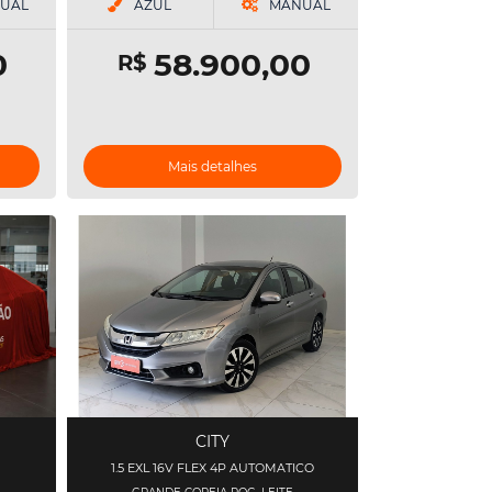
UAL
AZUL
MANUAL
0
58.900,00
R$
Mais detalhes
CITY
1.5 EXL 16V FLEX 4P AUTOMATICO