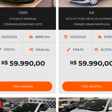
ONIX
KA
1.0 FLEX LT MANUAL
1.5 TI-VCT FLEX SE PLUS AUTOMÁ
CODISMAN ROGACIANO LEITE
GRANDE MINAS PAMPULHA
2023/2024
66950 km
2020/2020
6793
PRETO
MANUAL
PRATA
AUTOM
59.990,00
59.990,0
R$
R$
Mais detalhes
Mais detalhes