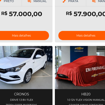
PRETO
MANUAL
PRATA
MAN
57.000,00
57.900,0
R$
R$
Mais detalhes
Mais detalhes
CRONOS
HB20
DRIVE 1.3 8V FLEX
1.0 12V FLEX VISION MANUAL