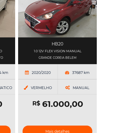
HB20
CO
1.0 12V FLEX VISION MANUAL
TO
GRANDE COREIA BELEM
64 km
2020/2020
37687 km
ATICO
VERMELHO
MANUAL
0
61.000,00
R$
Mais detalhes