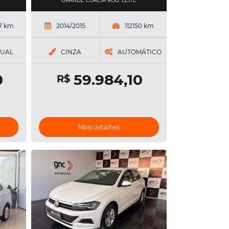
GRANDE COREIA ROG. LEITE
7 km
2014/2015
112150 km
UAL
CINZA
AUTOMÁTICO
0
59.984,10
R$
Mais detalhes