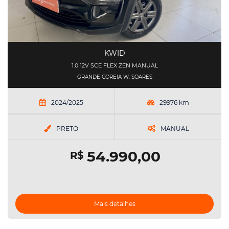
KWID
1.0 12V SCE FLEX ZEN MANUAL
GRANDE COREIA W. SOARES
2024/2025
29976 km
PRETO
MANUAL
54.990,00
R$
Mais detalhes