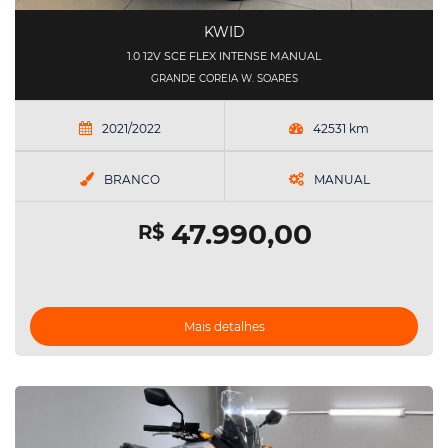
KWID
1.0 12V SCE FLEX INTENSE MANUAL
GRANDE COREIA W. SOARES
2021/2022
42531 km
BRANCO
MANUAL
47.990,00
R$
Mais detalhes