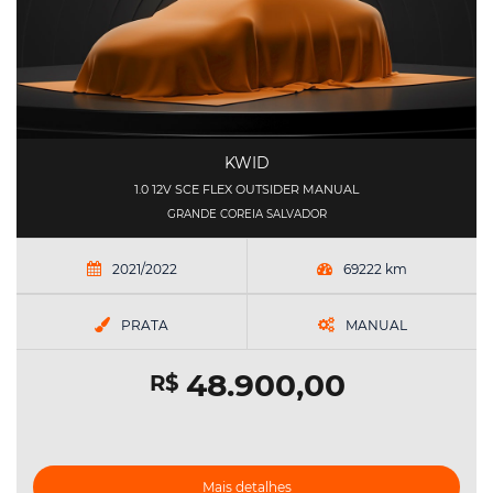
KWID
1.0 12V SCE FLEX OUTSIDER MANUAL
GRANDE COREIA SALVADOR
2021/2022
69222 km
PRATA
MANUAL
48.900,00
R$
Mais detalhes