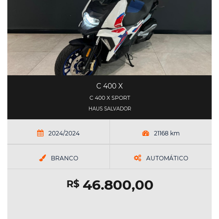
C 400 X
C 400 X SPORT
HAUS SALVADOR
2024/2024
21168 km
BRANCO
AUTOMÁTICO
46.800,00
R$