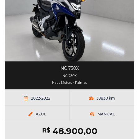
NC 750X
NC 750X
Haus Motors - Palmas
2022/2022
39830 km
AZUL
MANUAL
48.900,00
R$