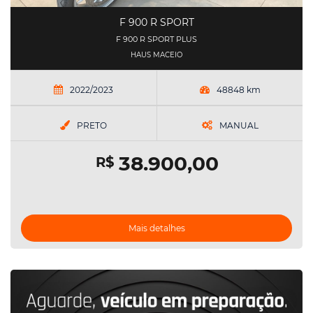
F 900 R SPORT
F 900 R SPORT PLUS
HAUS MACEIO
2022/2023
48848 km
PRETO
MANUAL
38.900,00
R$
Mais detalhes