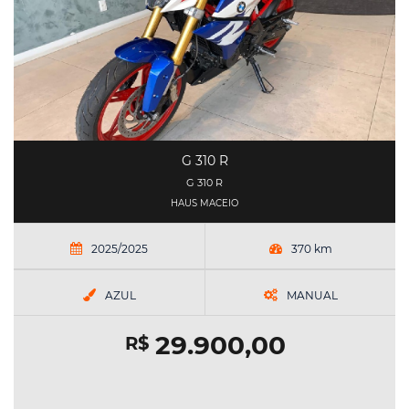
G 310 R
G 310 R
HAUS MACEIO
2025/2025
370 km
AZUL
MANUAL
29.900,00
R$