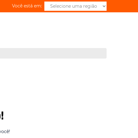
Você está em:
!
você!