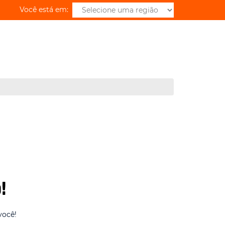
Você está em:
!
você!