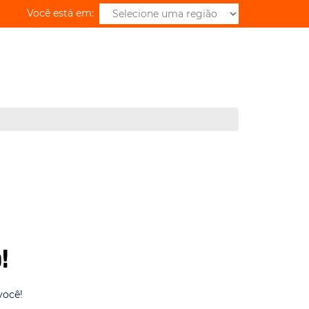
Você está em:
!
você!