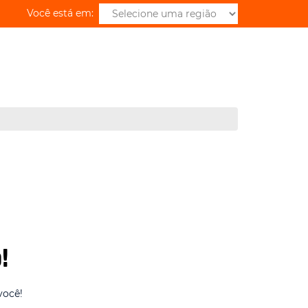
Você está em:
!
você!