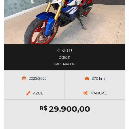
G 310 R
G 310 R
HAUS MACEIO
2025/2025
370 km
AZUL
MANUAL
29.900,00
R$