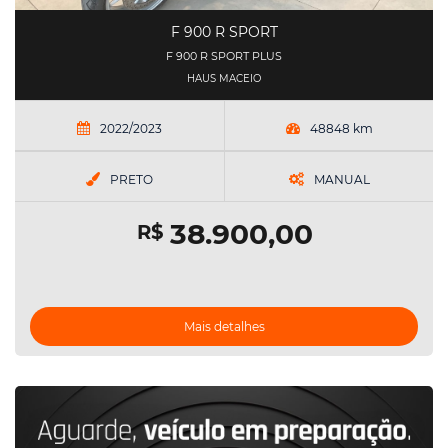
F 900 R SPORT
F 900 R SPORT PLUS
HAUS MACEIO
2022/2023
48848 km
PRETO
MANUAL
38.900,00
R$
Mais detalhes