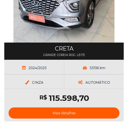
CRETA
GRANDE COREIA ROG. LEITE
2024/2025
53136 km
CINZA
AUTOMÁTICO
115.598,70
R$
Mais detalhes